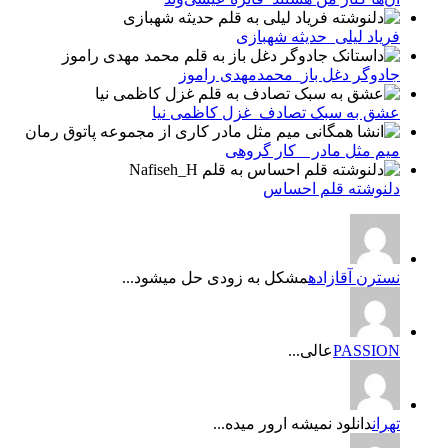
فریاد لیلی_حدیثه شهبازی
جادوگر دغل باز_محمدمهدی راموز
عشق به سبک تصادف_غزل کاظمی نیا
میم مثل مادر _ کار گروهی
دلنوشته قلم احساس
نسترن آقازاده
مشکل به زودی حل میشود...
PASSION
عالی...
تهران
دانلود نمیشه ارور میده...