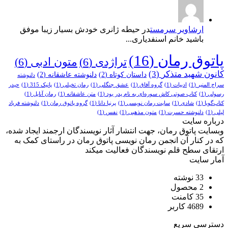
ارشاویر سرمست
در حیطه ژانری خودش بسیار زیبا موفق
باشید خانم اسنفدیاری...
توق رمان
(16)
تراژدی
(6)
متون ادبی
(6)
ون شهید متذکر
(3)
داستان کوتاه
(2)
دلنوشته عاشقانه
(2)
دلنوشته
المنیر
(1)
ادبیات
(1)
گروه آفاق
(1)
عشق جنگلی
(1)
رمان تخیلی
(1)
پانیک 315
(1)
حیدر
ی
(1)
کتاب صوتی کاش سوره‌ای به نام پدر بود
(1)
متن عاشقانه
(1)
رمان آنابل
(1)
گویا
(1)
شادی
(1)
سایت رمان نویسی
(1)
پرنیا دانا
(1)
گروه پاتوق رمان
(1)
دلنوشته فریاد
(1
دلنوشته حسرت
(1)
متون مذهبی
(1)
نفس
(1)
اره سایت
ایت پاتوق رمان، جهت انتشار آثار نویسندگان ارجمند ایجاد شده،
در کنار آن انجمن رمان نویسی پاتوق رمان در راستای کمک به
قای سطح قلم نویسندگان فعالیت میکند
ر سایت
33 نوشته
2 محصول
35 کامنت
4689 کاربر
رسی سریع