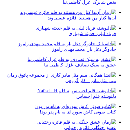
بغض شاپرک_غزل کاظمی‌نیا
آن‌ها کنار من هستند_فائزه عیسی‌وند
فریاد لیلی_حدیثه شهبازی
جادوگر دغل باز_محمدمهدی راموز
عشق به سبک تصادف_غزل کاظمی نیا
میم مثل مادر _ کار گروهی
دلنوشته قلم احساس
کتاب صوتی کاش سوره‌ای به نام پدر بود!
عشق جنگلی_فائزه رختیانی