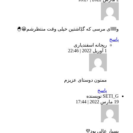
وااااای مرسی که گڋاشتین خیلی وقت منتظرشم😀🐣
پاسخ
ریحانه اسفندیاری
1 آوریل 2022 | 22:46
ممنون دوستای عزیزم
پاسخ
SETI_G
نویسنده
19 مارس 2022 | 17:44
بسیار عالی بود💜