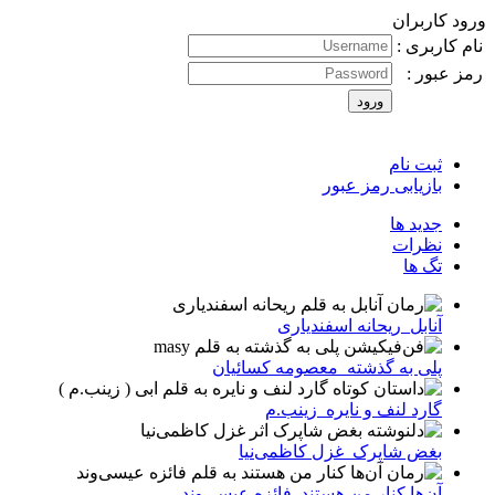
د کاربران
 کاربری :
 عبور :
ثبت نام
بازیابی رمز عبور
جدید ها
نظرات
تگ ها
آنابل_ریحانه اسفندیاری
پلی به گذشته_معصومه کسائیان
گارد لنف و نایره_زینب.م
بغض شاپرک_غزل کاظمی‌نیا
آن‌ها کنار من هستند_فائزه عیسی‌وند