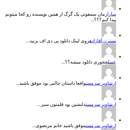
سارا
رمان سمفونی یک گرگ از همین نویسنده رو کجا میتونم
پیدا کنم؟؟؟...
نسترن آقازاده
روی لینک دانلود پی دی اف بزنید...
عسل
چجوری دانلود میشه؟؟...
ارشاویر سرمست
واقعا داستان جالبی بود موفق باشید...
ارشاویر سرمست
دلنشین بود قلمتون سبز...
ارشاویر سرمست
موفق باشید خانم مرتضوی...