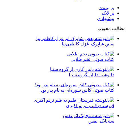
پر بیننده
پر لایک
پیشنهادی
لب محبوب
بغض شاپرک_غزل کاظمی‌نیا
کتاب صوتی_تخم طلایی
دلنوشته دلیار_گروه ستیا
کتاب صوتی کاش سوره‌ای به نام پدر بود!
قبرستان قلبم_ترنم اکبری
سنجابک_نفس