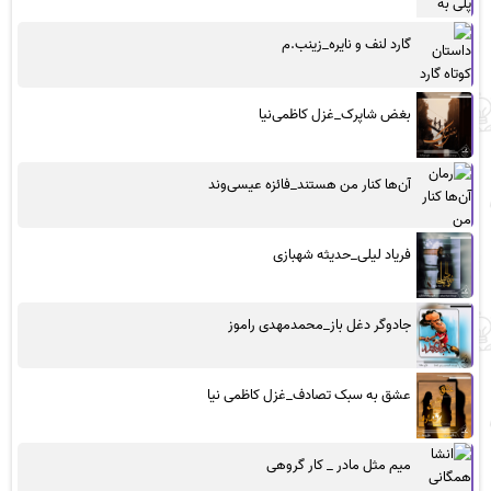
گارد لنف و نایره_زینب.م
بغض شاپرک_غزل کاظمی‌نیا
آن‌ها کنار من هستند_فائزه عیسی‌وند
فریاد لیلی_حدیثه شهبازی
جادوگر دغل باز_محمدمهدی راموز
عشق به سبک تصادف_غزل کاظمی نیا
میم مثل مادر _ کار گروهی