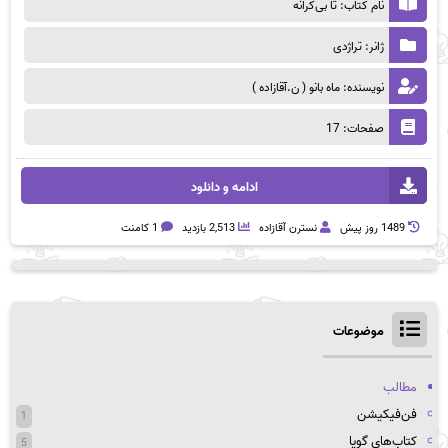
نام کتاب: تا بی‌کرانه
ژانر: تراژدی
نویسنده: ماه بانو ( ن.آقازاده )
صفحات: 17
ادامه و دانلود
1489 روز پيش
نسترن آقازاده
2,513 بازدید
1 کامنت
موضوعات
مطالب
فن‌فیکیشن
1
کتاب‌های گویا
5