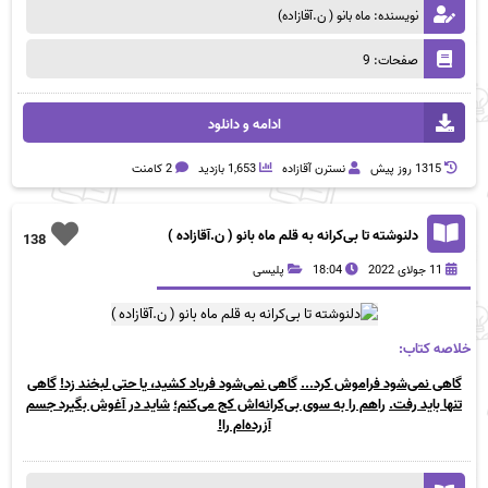
نویسنده: ماه بانو ( ن.آقازاده)
صفحات: 9
ادامه و دانلود
1315 روز پيش
نسترن آقازاده
1,653 بازدید
2 کامنت
دلنوشته تا بی‌کرانه به قلم ماه بانو ( ن.آقازاده )
138
11 جولای 2022
18:04
پلیسی
خلاصه کتاب:
گاهی نمی‌شود فراموش کرد...
گاهی نمی‌شود فریاد کشید، یا حتی لبخند زد!
گاهی
تنها باید رفت.
راهم را به سوی بی‌کرانه‌اش کج می‌کنم؛
شاید در آغوش بگیرد جسم
آزرده‌ام را!