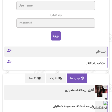
رمز عبور :
ثبت نام
بازیابی رمز عبور
جدید ها
نظرات
تگ ها
آنابل_ریحانه اسفندیاری
پلی به گذشته_معصومه کسائیان