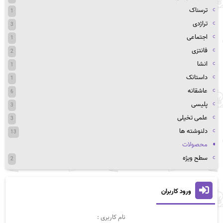
ترسناک
1
تراژدی
3
اجتماعی
1
فانتزی
2
انشا
1
داستانک
1
عاشقانه
6
پلیسی
3
علمی تخیلی
3
دلنوشته ها
13
محصولات
سطح ویژه
2
ورود کاربران
نام کاربری :